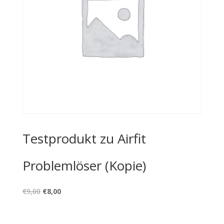
Testprodukt zu Airfit
Problemlöser (Kopie)
Ursprünglicher
Aktueller
€
9,00
€
8,00
Preis
Preis
war:
ist: